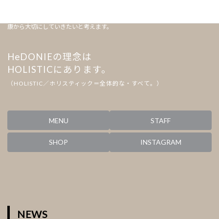
美しい髪を育むにはまず土壌である頭皮のコンディションから整えましょう。
すくすくと作物が育つ豊かな土壌のような健やかな頭皮のために、身体の健
康から大切にしていきたいと考えます。
HeDONIEの理念は
HOLISTICにあります。
（HOLISTIC／ホリスティック＝全体的な・すべて。）
MENU
STAFF
SHOP
INSTAGRAM
NEWS