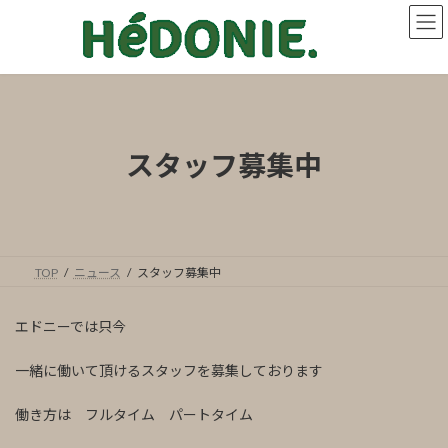
コ
ナ
ン
ビ
テ
ゲ
ン
ー
ツ
シ
へ
ョ
ス
ン
キ
に
スタッフ募集中
ッ
移
プ
動
TOP
ニュース
スタッフ募集中
エドニーでは只今
一緒に働いて頂けるスタッフを募集しております
働き方は フルタイム パートタイム