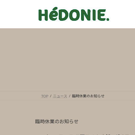
コ
ナ
ン
ビ
テ
ゲ
ン
ー
ツ
シ
へ
ョ
ス
ン
キ
に
ッ
移
プ
動
TOP
ニュース
臨時休業のお知らせ
臨時休業のお知らせ