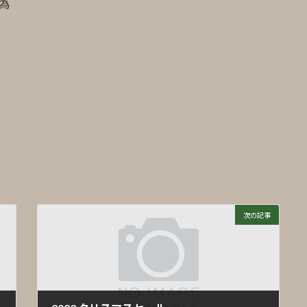
の為
次の記事