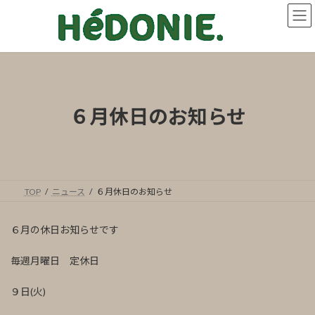
コ
ナ
ン
ビ
テ
ゲ
ン
ー
ツ
シ
へ
ョ
ス
ン
キ
に
６月休日のお知らせ
ッ
移
プ
動
TOP
ニュース
６月休日のお知らせ
６月の休日お知らせです
毎週月曜日 定休日
９日(火)