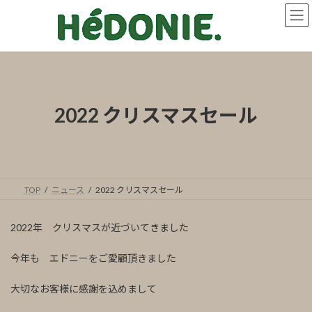
コ
ナ
ン
ビ
テ
ゲ
ン
ー
ツ
シ
へ
ョ
ス
ン
キ
に
2022 クリスマスセール
ッ
移
プ
動
TOP
ニュース
2022 クリスマスセール
2022年 クリスマスが近づいてきました
今年も エドニーをご愛顧頂きました
大切なお客様に感謝を込めまして