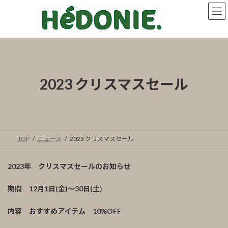
コ
ナ
ン
ビ
テ
ゲ
ン
ー
ツ
シ
へ
ョ
ス
ン
キ
に
2023 クリスマスセール
ッ
移
プ
動
TOP
ニュース
2023 クリスマスセール
2023年 クリスマスセールのお知らせ
期間 12月1日(金)〜30日(土)
内容 おすすめアイテム 10%OFF