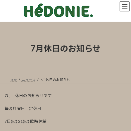
コ
ナ
ン
ビ
テ
ゲ
ン
ー
ツ
シ
へ
ョ
ス
ン
キ
に
7月休日のお知らせ
ッ
移
プ
動
TOP
ニュース
7月休日のお知らせ
7月 休日のお知らせです
毎週月曜日 定休日
7日(火) 21(火) 臨時休業