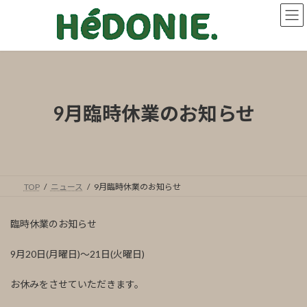
コ
ナ
ン
ビ
テ
ゲ
ン
ー
ツ
シ
へ
ョ
ス
ン
キ
に
9月臨時休業のお知らせ
ッ
移
プ
動
TOP
ニュース
9月臨時休業のお知らせ
臨時休業のお知らせ
9月20日(月曜日)〜21日(火曜日)
お休みをさせていただきます。