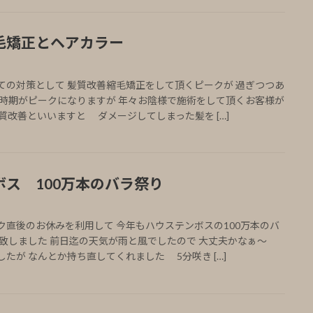
毛矯正とヘアカラー
ての対策として 髪質改善縮毛矯正をして頂くピークが 過ぎつつあ
時期がピークになりますが 年々お陰様で施術をして頂くお客様が
質改善といいますと ダメージしてしまった髪を […]
ス 100万本のバラ祭り
ク直後のお休みを利用して 今年もハウステンボスの100万本のバ
け致しました 前日迄の天気が雨と風でしたので 大丈夫かなぁ〜
たが なんとか持ち直してくれました 5分咲き […]