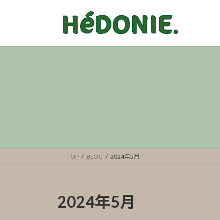
コ
ナ
ン
ビ
テ
ゲ
ン
ー
ツ
シ
へ
ョ
ス
ン
キ
に
ッ
移
プ
動
TOP
BLOG
2024年5月
2024年5月