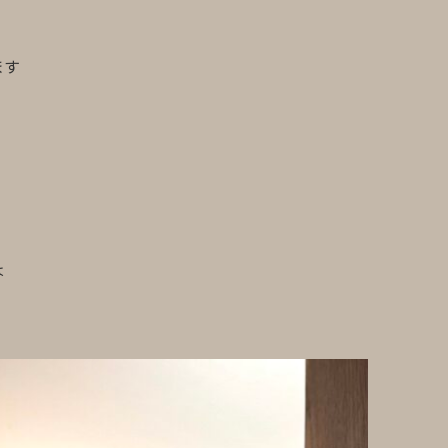
います
は