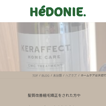
コ
ナ
ン
ビ
テ
ゲ
ン
ー
ツ
シ
へ
ョ
ス
ン
キ
に
ッ
移
プ
動
TOP
BLOG
未分類
ヘアケア
ホームケアは大切
髪質改善縮毛矯正をされた方や