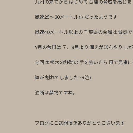
九州の来てから はじめて 台風の脅威を感じま
風速25〜30メートル位 だったようです
風速40メートル以上の 千葉県の台風は 脅威
9月の台風は ７、8月より 備えがぼんやり し
今回は 植木の移動の 手を抜いたら 風で見事
鉢が 割れてしました〜(泣)
油断は禁物ですね。
ブログにご訪問頂きありがとうございます