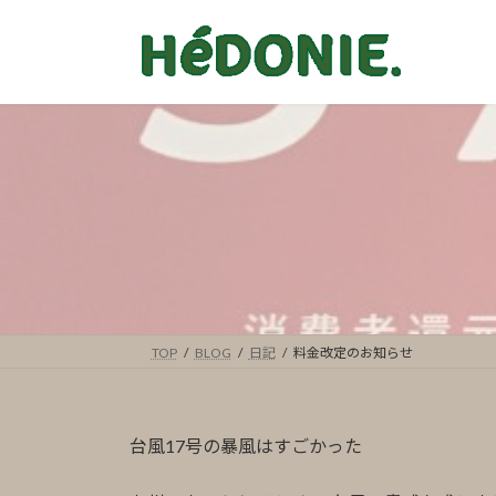
コ
ナ
ン
ビ
テ
ゲ
ン
ー
ツ
シ
へ
ョ
ス
ン
キ
に
ッ
移
プ
動
TOP
BLOG
日記
料金改定のお知らせ
台風17号の暴風はすごかった